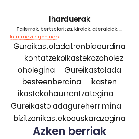
Iharduerak
Tailerrak, bertsolaritza, kirolak, ateraldiak, ...
Informazio gehiago
Gure
ikastola
da
trenbide
urdina
kontatzeko
ikastekoz
oholez
ohol
egina
Gure
ikastola
da
besteen
berdina
ikasten
ikasteko
haurrentzat
egina
Gure
ikastola
da
gure
herri
mina
bizitzen
ikasteko
euskaraz
egina
Azken berriak