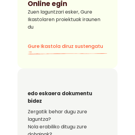
Online egin
Zuen laguntzari esker, Gure
Ikastolaren proiektuak iraunen
du
Gure Ikastola diruz sustengatu
→
edo eskaera dokumentu
bidez
Zergatik behar dugu zure
laguntza?
Nola erabiliko ditugu zure
dohainak?