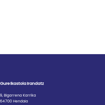
Zatoz Gure
Ikastolara!
Izena eman
Gure Ikastola Irandatz
9, Bigarrena Karrika
64700 Hendaia