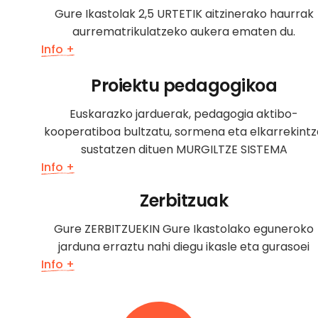
Gure Ikastolak 2,5 URTETIK aitzinerako haurrak
aurrematrikulatzeko aukera ematen du.
Info +
Proiektu pedagogikoa
Euskarazko jarduerak, pedagogia aktibo-
kooperatiboa bultzatu, sormena eta elkarrekint
sustatzen dituen MURGILTZE SISTEMA
Info +
Zerbitzuak
Gure ZERBITZUEKIN Gure Ikastolako eguneroko
jarduna erraztu nahi diegu ikasle eta gurasoei
Info +