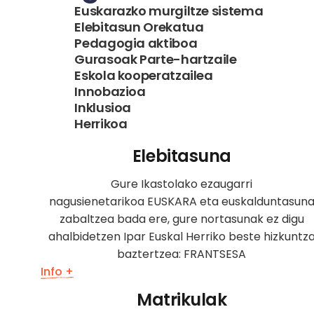
Euskarazko murgiltze sistema
Elebitasun Orekatua
Pedagogia aktiboa
Gurasoak Parte-hartzaile
Eskola kooperatzailea
Innobazioa
Inklusioa
Herrikoa
Elebitasuna
Gure Ikastolako ezaugarri
nagusienetarikoa EUSKARA eta euskalduntasun
zabaltzea bada ere, gure nortasunak ez digu
ahalbidetzen Ipar Euskal Herriko beste hizkuntz
baztertzea: FRANTSESA
Info +
Matrikulak