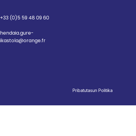
+33 (0)5 59 48 09 60
hendaia.gure-
ikastola@orange.fr
Pri
batutasun Politika