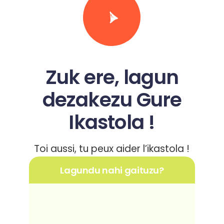
Zuk ere, lagun
dezakezu Gure
Ikastola !
Toi aussi, tu peux aider l’ikastola !
Lagundu nahi gaituzu?