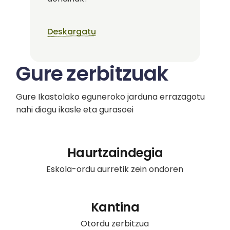
Deskargatu
Gure zerbitzuak
Gure Ikastolako eguneroko jarduna errazagotu
nahi diogu ikasle eta gurasoei
Haurtzaindegia
Eskola-ordu aurretik zein ondoren
Kantina
Otordu zerbitzua