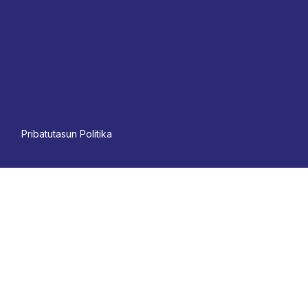
Pri
batutasun Politika