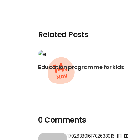
Related Posts
14.
Education programme for kids
Nov
0 Comments
17026380161702638016-1111-EE