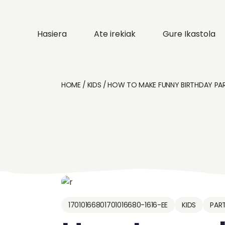
👋 Nor Gara Gu
Hasiera
Ate irekiak
Gure Ikastola
🎯 Proiektu
Pedagogikoa
HOME
KIDS
HOW TO MAKE FUNNY BIRTHDAY PAR
👋 Nor Gara Gu
🏫 Gure instala
🎯 Proiektu
🍽️ Zerbitzuak e
Pedagogikoa
iharduerak
🏫 Gure instala
🍽️ Zerbitzuak e
17010166801701016680-1616-EE
KIDS
PAR
iharduerak