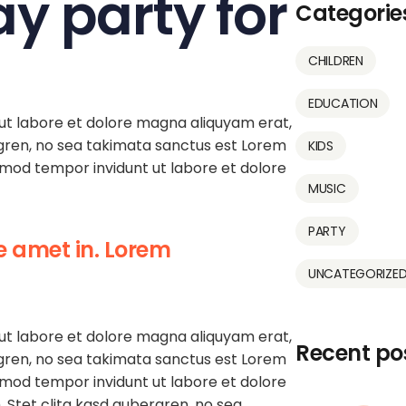
y party for
Categorie
CHILDREN
EDUCATION
ut labore et dolore magna aliquyam erat,
rgren, no sea takimata sanctus est Lorem
KIDS
irmod tempor invidunt ut labore et dolore
MUSIC
PARTY
e amet in. Lorem
UNCATEGORIZE
ut labore et dolore magna aliquyam erat,
Recent po
rgren, no sea takimata sanctus est Lorem
irmod tempor invidunt ut labore et dolore
 Stet clita kasd gubergren, no sea