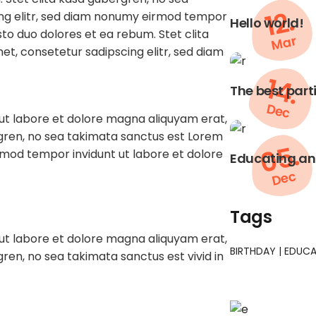
12.
ing elitr, sed diam nonumy eirmod tempor
Hello world!
to duo dolores et ea rebum. Stet clita
Mar
t, consetetur sadipscing elitr, sed diam
14.
The best part
Dec
ut labore et dolore magna aliquyam erat,
rgren, no sea takimata sanctus est Lorem
05.
irmod tempor invidunt ut labore et dolore
Educating and
Dec
Tags
ut labore et dolore magna aliquyam erat,
BIRTHDAY
EDUCA
ren, no sea takimata sanctus est vivid in