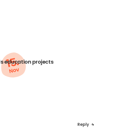
15.
ds education projects
Nov
Reply