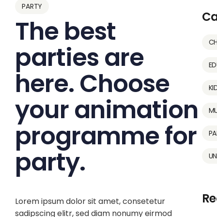
PARTY
Ca
The best
CH
parties are
ED
here. Choose
KI
your animation
MU
programme for
PA
party.
UN
Re
Lorem ipsum dolor sit amet, consetetur
sadipscing elitr, sed diam nonumy eirmod