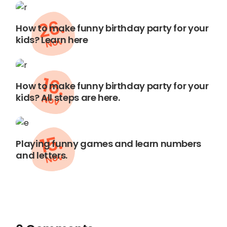
26.
How to make funny birthday party for your
kids? Learn here
Nov
16.
How to make funny birthday party for your
kids? All steps are here.
Nov
15.
Playing funny games and learn numbers
and letters.
Nov