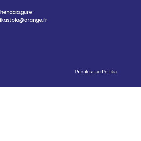
hendaia.gure-
ikastola@orange.fr
Pri
batutasun Politika