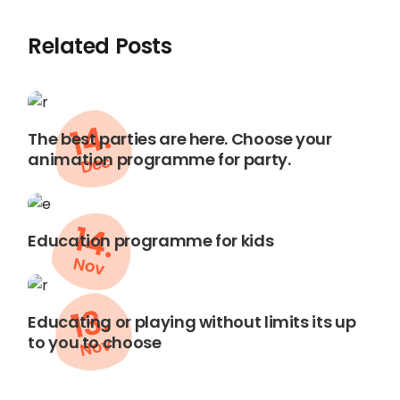
Related Posts
14.
The best parties are here. Choose your
animation programme for party.
Dec
14.
Education programme for kids
Nov
13.
Educating or playing without limits its up
to you to choose
Nov