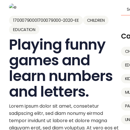
Sea
17000790001700079000-2020-EE
CHILDREN
EDUCATION
Ca
Playing funny
CH
games and
ED
learn numbers
KI
and letters.
MU
Lorem ipsum dolor sit amet, consetetur
PA
sadipscing elitr, sed diam nonumy eirmod
UN
tempor invidunt ut labore et dolore magna
aliquyam erat, sed diam voluptua. At vero eos et